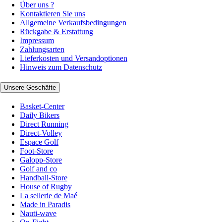
Über uns ?
Kontaktieren Sie uns
Allgemeine Verkaufsbedingungen
Rückgabe & Erstattung
Impressum
Zahlungsarten
Lieferkosten und Versandoptionen
Hinweis zum Datenschutz
Unsere Geschäfte
Basket-Center
Daily Bikers
Direct Running
Direct-Volley
Espace Golf
Foot-Store
Galopp-Store
Golf and co
Handball-Store
House of Rugby
La sellerie de Maé
Made in Paradis
Nauti-wave