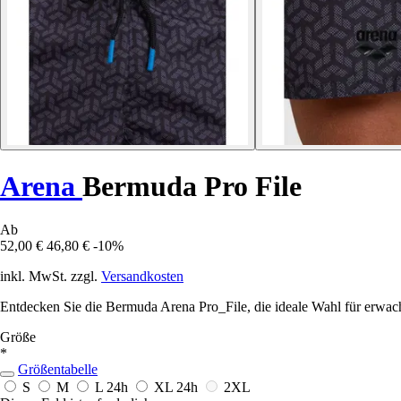
Arena
Bermuda Pro File
Ab
52,00 €
46,80 €
-10%
inkl. MwSt. zzgl.
Versandkosten
Entdecken Sie die Bermuda Arena Pro_File, die ideale Wahl für erwa
Größe
*
Größentabelle
S
M
L
24h
XL
24h
2XL