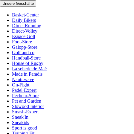
Unsere Geschäfte
Basket-Center
Daily Bikers
Direct Running
Direct-Volley
Espace Golf
Foot-Store
Galopp-Store
Golf and co
Handball-Store
House of Rugby
La sellerie de Maé
Made in Paradis
Nauti-wave
On-Fight
Padel-Expert
Pecheur-Store
Pet and Garden
Slowood Interior
Smash-Expert
Sneak'In
Sneakids
Sport is good
Training-Fit