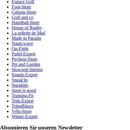
Espace Golf
Foot-Store
Galopp-Store
Golf and co
Handball-Store
House of Rugby
La sellerie de Maé
Made in Paradis
Nauti-wave
On-Fight
Padel-Expert
Pecheur-Store
Pet and Garden
Slowood Interior
Smash-Expert
Sneak'In
Sneakids
Sport is good
Training-Fit
Trek-Expert
TripnBikers
Vélo-Store
Winter-Expert
Abonnieren Sie unseren Newsletter