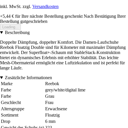
inkl. MwSt. zzgl.
Versandkosten
+5,44 €
für Ihre nächste Bestellung geschenkt
Nach Bestätigung Ihrer
Bestellung gutgeschrieben
Loading...
Beschreibung
Doppelte Dämpfung, doppelter Komfort. Die Damen-Laufschuhe
Reebok Floatzig Double sind für Kilometer mit maximaler Dämpfung
entwickelt. Der Superfloat+-Schaum mit StableStack-Konstruktion
bietet ein dynamisches Erlebnis mit erhöhter Stabilität. Das leichte
Mesh-Obermaterial ermöglicht eine Luftzirkulation und ist perfekt für
lange Läufe.
Zusätzliche Informationen
Marke
Reebok
Farbe
grey/white/digital lime
Farbe
Grau
Geschlecht
Frau
Altersgruppe
Erwachsene
Sortiment
Floatzig
Drop
6 mm
Gewicht des Schuhs (g)
323