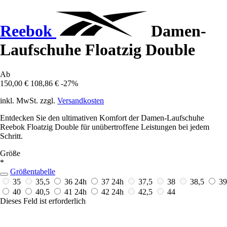
Reebok
Damen-
Laufschuhe Floatzig Double
Ab
150,00 €
108,86 €
-27%
inkl. MwSt. zzgl.
Versandkosten
Entdecken Sie den ultimativen Komfort der Damen-Laufschuhe
Reebok Floatzig Double für unübertroffene Leistungen bei jedem
Schritt.
Größe
*
Größentabelle
35
35,5
36
24h
37
24h
37,5
38
38,5
39
40
40,5
41
24h
42
24h
42,5
44
Dieses Feld ist erforderlich