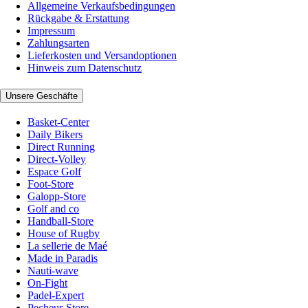
Allgemeine Verkaufsbedingungen
Rückgabe & Erstattung
Impressum
Zahlungsarten
Lieferkosten und Versandoptionen
Hinweis zum Datenschutz
Unsere Geschäfte
Basket-Center
Daily Bikers
Direct Running
Direct-Volley
Espace Golf
Foot-Store
Galopp-Store
Golf and co
Handball-Store
House of Rugby
La sellerie de Maé
Made in Paradis
Nauti-wave
On-Fight
Padel-Expert
Pecheur-Store