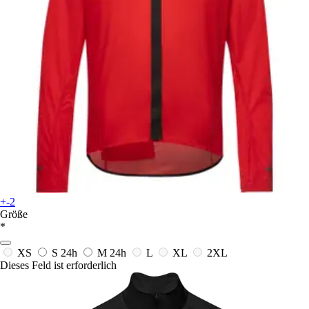
+-2
Größe
*
XS
S
24h
M
24h
L
XL
2XL
Dieses Feld ist erforderlich