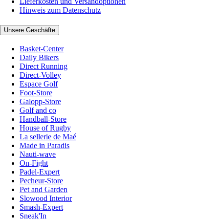
Lieferkosten und Versandoptionen
Hinweis zum Datenschutz
Unsere Geschäfte
Basket-Center
Daily Bikers
Direct Running
Direct-Volley
Espace Golf
Foot-Store
Galopp-Store
Golf and co
Handball-Store
House of Rugby
La sellerie de Maé
Made in Paradis
Nauti-wave
On-Fight
Padel-Expert
Pecheur-Store
Pet and Garden
Slowood Interior
Smash-Expert
Sneak'In