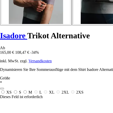
Isadore
Trikot Alternative
Ab
165,00 €
108,47 €
-34%
inkl. MwSt. zzgl.
Versandkosten
Dynamisieren Sie Ihre Sommerausflüge mit dem Shirt Isadore Alternati
Größe
*
XS
S
M
L
XL
2XL
2XS
Dieses Feld ist erforderlich