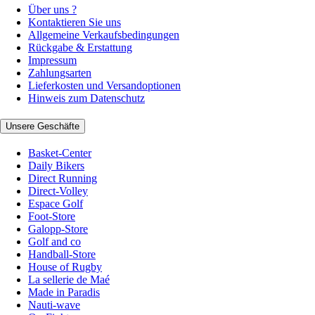
Über uns ?
Kontaktieren Sie uns
Allgemeine Verkaufsbedingungen
Rückgabe & Erstattung
Impressum
Zahlungsarten
Lieferkosten und Versandoptionen
Hinweis zum Datenschutz
Unsere Geschäfte
Basket-Center
Daily Bikers
Direct Running
Direct-Volley
Espace Golf
Foot-Store
Galopp-Store
Golf and co
Handball-Store
House of Rugby
La sellerie de Maé
Made in Paradis
Nauti-wave