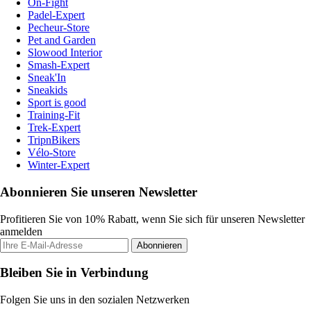
On-Fight
Padel-Expert
Pecheur-Store
Pet and Garden
Slowood Interior
Smash-Expert
Sneak'In
Sneakids
Sport is good
Training-Fit
Trek-Expert
TripnBikers
Vélo-Store
Winter-Expert
Abonnieren Sie unseren Newsletter
Profitieren Sie von 10% Rabatt, wenn Sie sich für unseren Newsletter
anmelden
Abonnieren
Bleiben Sie in Verbindung
Folgen Sie uns in den sozialen Netzwerken