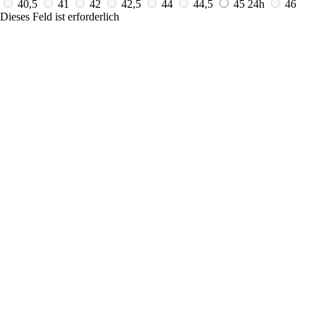
40,5
41
42
42,5
44
44,5
45
24h
46
Dieses Feld ist erforderlich