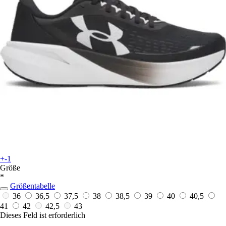
+-1
Größe
*
Größentabelle
36
36,5
37,5
38
38,5
39
40
40,5
41
42
42,5
43
Dieses Feld ist erforderlich