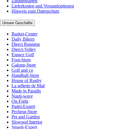
Zahlungsarten
Lieferkosten und Versandoptionen
Hinweis zum Datenschutz
Unsere Geschäfte
Basket-Center
Daily Bikers
Direct Running
Direct-Volley
Espace Golf
Foot-Store
Galopp-Store
Golf and co
Handball-Store
House of Rugby
La sellerie de Maé
Made in Paradis
Nauti-wave
On-Fight
Padel-Expert
Pecheur-Store
Pet and Garden
Slowood Interior
Smash-Expert