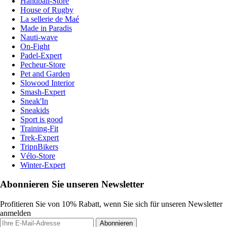
Handball-Store
House of Rugby
La sellerie de Maé
Made in Paradis
Nauti-wave
On-Fight
Padel-Expert
Pecheur-Store
Pet and Garden
Slowood Interior
Smash-Expert
Sneak'In
Sneakids
Sport is good
Training-Fit
Trek-Expert
TripnBikers
Vélo-Store
Winter-Expert
Abonnieren Sie unseren Newsletter
Profitieren Sie von 10% Rabatt, wenn Sie sich für unseren Newsletter
anmelden
Abonnieren