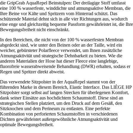
die GripGrab AquaRepel Beinstulpen: Der dreilagige Stoff umfasst
eine 100 % wasserfeste, winddichte und atmungsaktive Membran, die
Ihre Beine vor Kälte und Spritzern vom Hinterrad schützt. Das
schützende Material dehnt sich in alle vier Richtungen aus, wodurch
eine enge und gleichzeitig bequeme Passform gewährleistet ist, die Ihre
Bewegungsfreiheit nicht einschränkt.
In den Bereichen, die nicht von der 100 % wasserfesten Membran
abgedeckt sind, wie unter den Beinen oder an der Taille, wird ein
weicher, gebürsteter Polarfleece verwendet, um Ihnen zusätzliche
Atmungsaktivität und strategische Dehnbarkeit zu bieten. Wie die
anderen Materialien der Hose hat dieser Fleece eine langlebige,
fluorofreie wasserabweisende Behandlung (DWR) erhalten, sodass er
Regen und Spritzer direkt abweist.
Das verwendete Sitzpolster in der AquaRepel stammt von der
führenden Marke in diesem Bereich, Elastic Interface. Das LIÈGE HP
Sitzpolster sorgt selbst auf langen Strecken für überlegenen Komfort,
dank seiner Einsätze aus hochdichtem Schaumstoff. Diese sind an
strategischen Stellen platziert, um den Druck auf dem Gesäß, den
Sitzknochen und dem Perineum zu entlasten. Eine perfekte
Kombination von perforierten Schaumstoffen in verschiedenen
Dichten gewährleistet außergewöhnliche Atmungsaktivität und
optimale Bewegungsfreiheit.