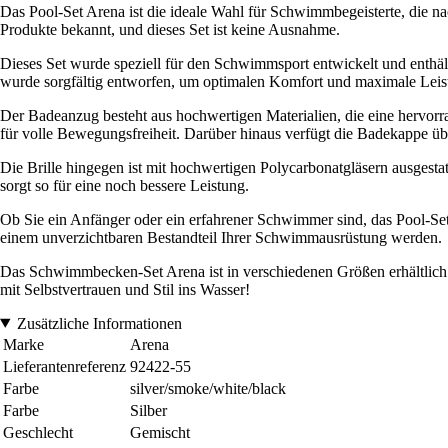
Das Pool-Set Arena ist die ideale Wahl für Schwimmbegeisterte, die na
Produkte bekannt, und dieses Set ist keine Ausnahme.
Dieses Set wurde speziell für den Schwimmsport entwickelt und enthält
wurde sorgfältig entworfen, um optimalen Komfort und maximale Leis
Der Badeanzug besteht aus hochwertigen Materialien, die eine hervorra
für volle Bewegungsfreiheit. Darüber hinaus verfügt die Badekappe übe
Die Brille hingegen ist mit hochwertigen Polycarbonatgläsern ausgesta
sorgt so für eine noch bessere Leistung.
Ob Sie ein Anfänger oder ein erfahrener Schwimmer sind, das Pool-Set 
einem unverzichtbaren Bestandteil Ihrer Schwimmausrüstung werden.
Das Schwimmbecken-Set Arena ist in verschiedenen Größen erhältlich un
mit Selbstvertrauen und Stil ins Wasser!
Zusätzliche Informationen
Marke
Arena
Lieferantenreferenz
92422-55
Farbe
silver/smoke/white/black
Farbe
Silber
Geschlecht
Gemischt