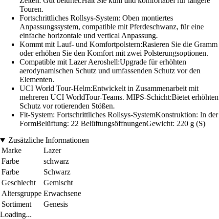
Zeiten. Gut belüftet:Hält Sie kühl und komfortabel für längere
Touren.
Fortschrittliches Rollsys-System: Oben montiertes
Anpassungssystem, compatible mit Pferdeschwanz, für eine
einfache horizontale und vertical Anpassung.
Kommt mit Lauf- und Komfortpolstern:Rasieren Sie die Gramm
oder erhöhen Sie den Komfort mit zwei Polsterungsoptionen.
Compatible mit Lazer Aeroshell:Upgrade für erhöhten
aerodynamischen Schutz und umfassenden Schutz vor den
Elementen.
UCI World Tour-Helm:Entwickelt in Zusammenarbeit mit
mehreren UCI WorldTour-Teams. MIPS-Schicht:Bietet erhöhten
Schutz vor rotierenden Stößen.
Fit-System: Fortschrittliches Rollsys-SystemKonstruktion: In der
FormBelüftung: 22 BelüftungsöffnungenGewicht: 220 g (S)
Zusätzliche Informationen
Marke
Lazer
Farbe
schwarz
Farbe
Schwarz
Geschlecht
Gemischt
Altersgruppe
Erwachsene
Sortiment
Genesis
Loading...