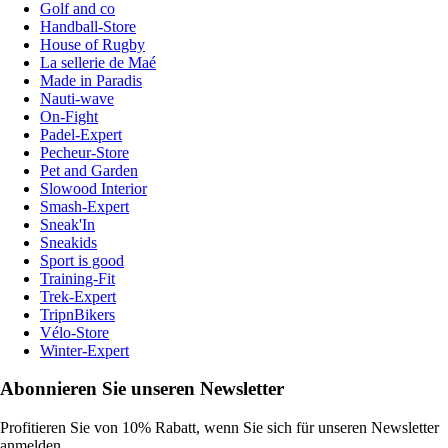
Golf and co
Handball-Store
House of Rugby
La sellerie de Maé
Made in Paradis
Nauti-wave
On-Fight
Padel-Expert
Pecheur-Store
Pet and Garden
Slowood Interior
Smash-Expert
Sneak'In
Sneakids
Sport is good
Training-Fit
Trek-Expert
TripnBikers
Vélo-Store
Winter-Expert
Abonnieren Sie unseren Newsletter
Profitieren Sie von 10% Rabatt, wenn Sie sich für unseren Newsletter
anmelden