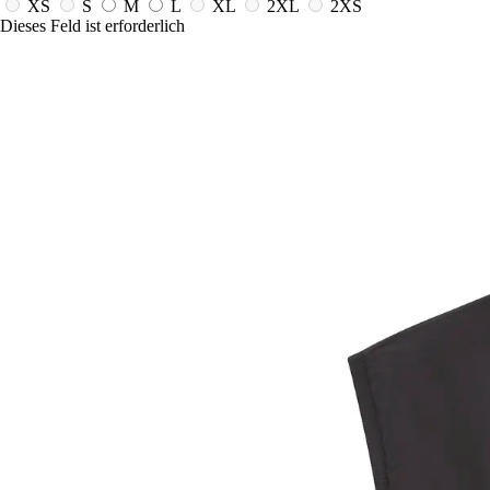
XS
S
M
L
XL
2XL
2XS
Dieses Feld ist erforderlich