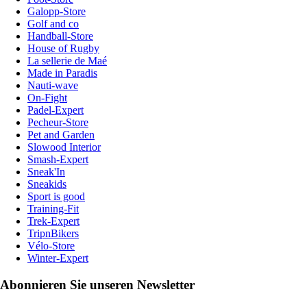
Galopp-Store
Golf and co
Handball-Store
House of Rugby
La sellerie de Maé
Made in Paradis
Nauti-wave
On-Fight
Padel-Expert
Pecheur-Store
Pet and Garden
Slowood Interior
Smash-Expert
Sneak'In
Sneakids
Sport is good
Training-Fit
Trek-Expert
TripnBikers
Vélo-Store
Winter-Expert
Abonnieren Sie unseren Newsletter