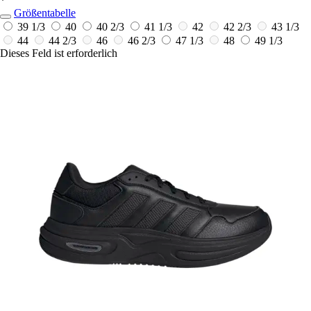
*
Größentabelle
39 1/3
40
40 2/3
41 1/3
42
42 2/3
43 1/3
44
44 2/3
46
46 2/3
47 1/3
48
49 1/3
Dieses Feld ist erforderlich