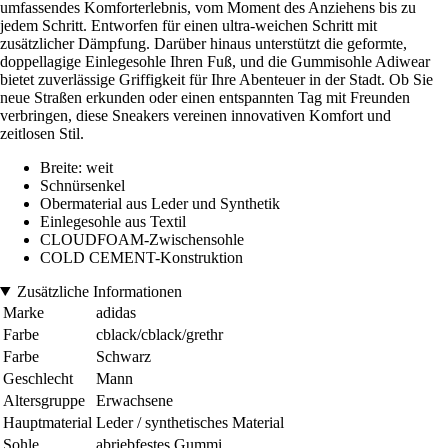
umfassendes Komforterlebnis, vom Moment des Anziehens bis zu
jedem Schritt. Entworfen für einen ultra-weichen Schritt mit
zusätzlicher Dämpfung. Darüber hinaus unterstützt die geformte,
doppellagige Einlegesohle Ihren Fuß, und die Gummisohle Adiwear
bietet zuverlässige Griffigkeit für Ihre Abenteuer in der Stadt. Ob Sie
neue Straßen erkunden oder einen entspannten Tag mit Freunden
verbringen, diese Sneakers vereinen innovativen Komfort und
zeitlosen Stil.
Breite: weit
Schnürsenkel
Obermaterial aus Leder und Synthetik
Einlegesohle aus Textil
CLOUDFOAM-Zwischensohle
COLD CEMENT-Konstruktion
Zusätzliche Informationen
Marke
adidas
Farbe
cblack/cblack/grethr
Farbe
Schwarz
Geschlecht
Mann
Altersgruppe
Erwachsene
Hauptmaterial
Leder / synthetisches Material
Sohle
abriebfestes Gummi