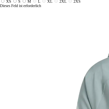
XS
S
M
L
XL
2XL
2XS
Dieses Feld ist erforderlich