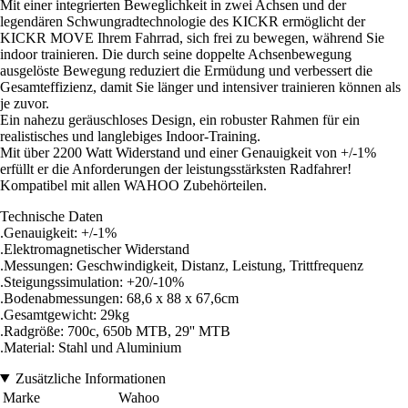
Mit einer integrierten Beweglichkeit in zwei Achsen und der
legendären Schwungradtechnologie des KICKR ermöglicht der
KICKR MOVE Ihrem Fahrrad, sich frei zu bewegen, während Sie
indoor trainieren. Die durch seine doppelte Achsenbewegung
ausgelöste Bewegung reduziert die Ermüdung und verbessert die
Gesamteffizienz, damit Sie länger und intensiver trainieren können als
je zuvor.
Ein nahezu geräuschloses Design, ein robuster Rahmen für ein
realistisches und langlebiges Indoor-Training.
Mit über 2200 Watt Widerstand und einer Genauigkeit von +/-1%
erfüllt er die Anforderungen der leistungsstärksten Radfahrer!
Kompatibel mit allen WAHOO Zubehörteilen.
Technische Daten
.Genauigkeit: +/-1%
.Elektromagnetischer Widerstand
.Messungen: Geschwindigkeit, Distanz, Leistung, Trittfrequenz
.Steigungssimulation: +20/-10%
.Bodenabmessungen: 68,6 x 88 x 67,6cm
.Gesamtgewicht: 29kg
.Radgröße: 700c, 650b MTB, 29'' MTB
.Material: Stahl und Aluminium
Zusätzliche Informationen
Marke
Wahoo