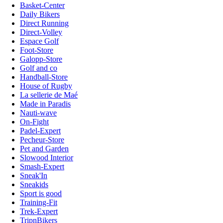
Basket-Center
Daily Bikers
Direct Running
Direct-Volley
Espace Golf
Foot-Store
Galopp-Store
Golf and co
Handball-Store
House of Rugby
La sellerie de Maé
Made in Paradis
Nauti-wave
On-Fight
Padel-Expert
Pecheur-Store
Pet and Garden
Slowood Interior
Smash-Expert
Sneak'In
Sneakids
Sport is good
Training-Fit
Trek-Expert
TripnBikers