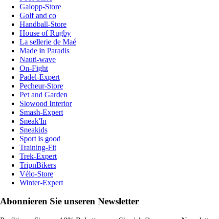
Galopp-Store
Golf and co
Handball-Store
House of Rugby
La sellerie de Maé
Made in Paradis
Nauti-wave
On-Fight
Padel-Expert
Pecheur-Store
Pet and Garden
Slowood Interior
Smash-Expert
Sneak'In
Sneakids
Sport is good
Training-Fit
Trek-Expert
TripnBikers
Vélo-Store
Winter-Expert
Abonnieren Sie unseren Newsletter