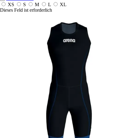
XS
S
M
L
XL
Dieses Feld ist erforderlich