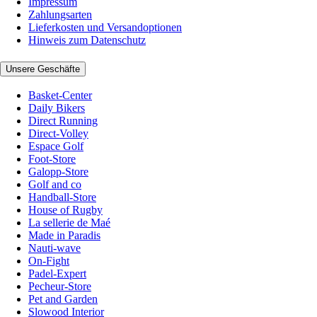
Impressum
Zahlungsarten
Lieferkosten und Versandoptionen
Hinweis zum Datenschutz
Unsere Geschäfte
Basket-Center
Daily Bikers
Direct Running
Direct-Volley
Espace Golf
Foot-Store
Galopp-Store
Golf and co
Handball-Store
House of Rugby
La sellerie de Maé
Made in Paradis
Nauti-wave
On-Fight
Padel-Expert
Pecheur-Store
Pet and Garden
Slowood Interior