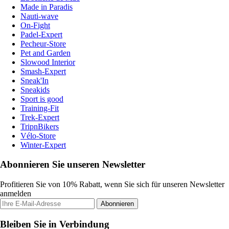
Made in Paradis
Nauti-wave
On-Fight
Padel-Expert
Pecheur-Store
Pet and Garden
Slowood Interior
Smash-Expert
Sneak'In
Sneakids
Sport is good
Training-Fit
Trek-Expert
TripnBikers
Vélo-Store
Winter-Expert
Abonnieren Sie unseren Newsletter
Profitieren Sie von 10% Rabatt, wenn Sie sich für unseren Newsletter
anmelden
Abonnieren
Bleiben Sie in Verbindung