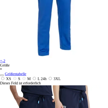
+-2
Größe
*
Größentabelle
XS
S
M
L
24h
3XL
Dieses Feld ist erforderlich