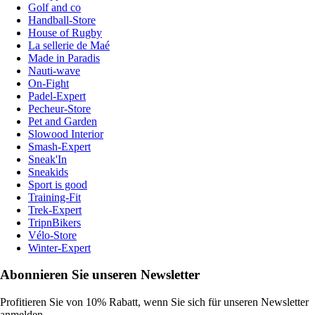
Golf and co
Handball-Store
House of Rugby
La sellerie de Maé
Made in Paradis
Nauti-wave
On-Fight
Padel-Expert
Pecheur-Store
Pet and Garden
Slowood Interior
Smash-Expert
Sneak'In
Sneakids
Sport is good
Training-Fit
Trek-Expert
TripnBikers
Vélo-Store
Winter-Expert
Abonnieren Sie unseren Newsletter
Profitieren Sie von 10% Rabatt, wenn Sie sich für unseren Newsletter
anmelden