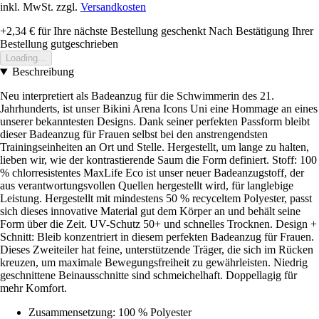
inkl. MwSt. zzgl.
Versandkosten
+2,34 €
für Ihre nächste Bestellung geschenkt
Nach Bestätigung Ihrer
Bestellung gutgeschrieben
Loading...
Beschreibung
Neu interpretiert als Badeanzug für die Schwimmerin des 21.
Jahrhunderts, ist unser Bikini Arena Icons Uni eine Hommage an eines
unserer bekanntesten Designs. Dank seiner perfekten Passform bleibt
dieser Badeanzug für Frauen selbst bei den anstrengendsten
Trainingseinheiten an Ort und Stelle. Hergestellt, um lange zu halten,
lieben wir, wie der kontrastierende Saum die Form definiert. Stoff: 100
% chlorresistentes MaxLife Eco ist unser neuer Badeanzugstoff, der
aus verantwortungsvollen Quellen hergestellt wird, für langlebige
Leistung. Hergestellt mit mindestens 50 % recyceltem Polyester, passt
sich dieses innovative Material gut dem Körper an und behält seine
Form über die Zeit. UV-Schutz 50+ und schnelles Trocknen. Design +
Schnitt: Bleib konzentriert in diesem perfekten Badeanzug für Frauen.
Dieses Zweiteiler hat feine, unterstützende Träger, die sich im Rücken
kreuzen, um maximale Bewegungsfreiheit zu gewährleisten. Niedrig
geschnittene Beinausschnitte sind schmeichelhaft. Doppellagig für
mehr Komfort.
Zusammensetzung: 100 % Polyester