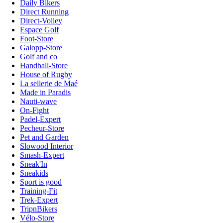
Daily Bikers
Direct Running
Direct-Volley
Espace Golf
Foot-Store
Galopp-Store
Golf and co
Handball-Store
House of Rugby
La sellerie de Maé
Made in Paradis
Nauti-wave
On-Fight
Padel-Expert
Pecheur-Store
Pet and Garden
Slowood Interior
Smash-Expert
Sneak'In
Sneakids
Sport is good
Training-Fit
Trek-Expert
TripnBikers
Vélo-Store