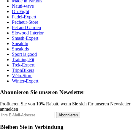
Made in Paradis
Nauti-wave
On-Fight
Padel-Expert
Pecheur-Store
Pet and Garden
Slowood Interior
Smash-Expert
Sneak'In
Sneakids
Sport is good
Training-Fit
Trek-Expert
TripnBikers
Vélo-Store
Winter-Expert
Abonnieren Sie unseren Newsletter
Profitieren Sie von 10% Rabatt, wenn Sie sich für unseren Newsletter
anmelden
Abonnieren
Bleiben Sie in Verbindung