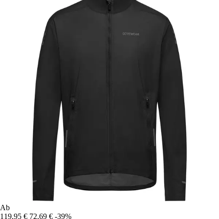
Ab
119,95 €
72,69 €
-39%