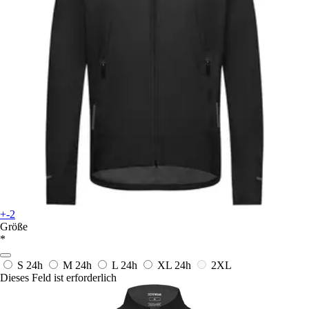
+-2
Größe
*
S
24h
M
24h
L
24h
XL
24h
2XL
Dieses Feld ist erforderlich