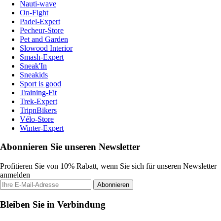
Nauti-wave
On-Fight
Padel-Expert
Pecheur-Store
Pet and Garden
Slowood Interior
Smash-Expert
Sneak'In
Sneakids
Sport is good
Training-Fit
Trek-Expert
TripnBikers
Vélo-Store
Winter-Expert
Abonnieren Sie unseren Newsletter
Profitieren Sie von 10% Rabatt, wenn Sie sich für unseren Newsletter
anmelden
Abonnieren
Bleiben Sie in Verbindung