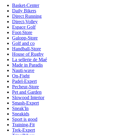
Basket-Center
Daily Bikers
Direct Running
Direct-Volley
Espace Golf
Foot-Store
Galopp-Store
Golf and co
Handball-Store
House of Rugby
La sellerie de Maé
Made in Paradis
Nauti-wave
On-Fight
Padel-Expert
Pecheur-Store
Pet and Garden
Slowood Interior
Smash-Expert
Sneak'In
Sneakids
Sport is good
Training-Fit
Trek-Expert