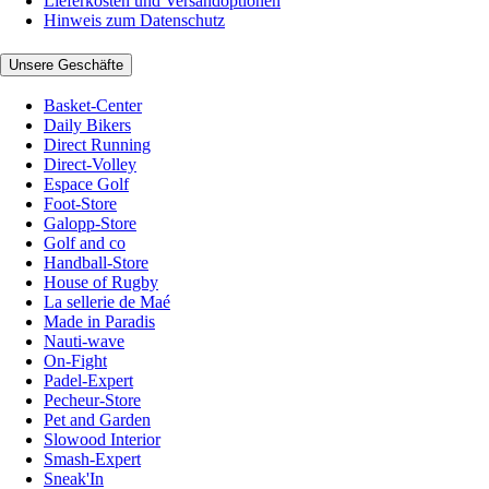
Lieferkosten und Versandoptionen
Hinweis zum Datenschutz
Unsere Geschäfte
Basket-Center
Daily Bikers
Direct Running
Direct-Volley
Espace Golf
Foot-Store
Galopp-Store
Golf and co
Handball-Store
House of Rugby
La sellerie de Maé
Made in Paradis
Nauti-wave
On-Fight
Padel-Expert
Pecheur-Store
Pet and Garden
Slowood Interior
Smash-Expert
Sneak'In