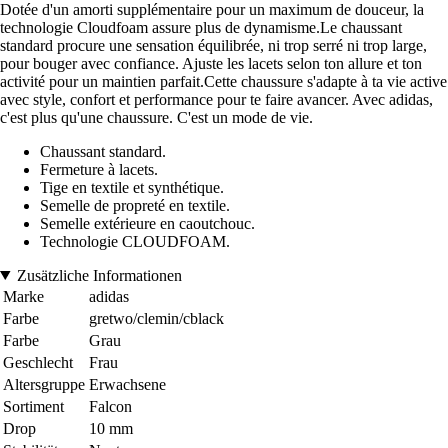
Dotée d'un amorti supplémentaire pour un maximum de douceur, la
technologie Cloudfoam assure plus de dynamisme.Le chaussant
standard procure une sensation équilibrée, ni trop serré ni trop large,
pour bouger avec confiance. Ajuste les lacets selon ton allure et ton
activité pour un maintien parfait.Cette chaussure s'adapte à ta vie active
avec style, confort et performance pour te faire avancer. Avec adidas,
c'est plus qu'une chaussure. C'est un mode de vie.
Chaussant standard.
Fermeture à lacets.
Tige en textile et synthétique.
Semelle de propreté en textile.
Semelle extérieure en caoutchouc.
Technologie CLOUDFOAM.
Zusätzliche Informationen
Marke
adidas
Farbe
gretwo/clemin/cblack
Farbe
Grau
Geschlecht
Frau
Altersgruppe
Erwachsene
Sortiment
Falcon
Drop
10 mm