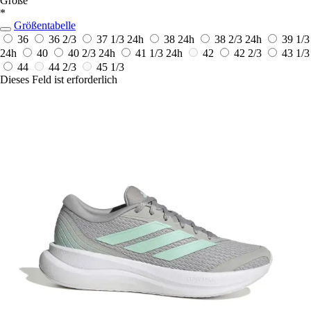
Größe
*
Größentabelle
36
36 2/3
37 1/3
24h
38
24h
38 2/3
24h
39 1/3
24h
40
40 2/3
24h
41 1/3
24h
42
42 2/3
43 1/3
44
44 2/3
45 1/3
Dieses Feld ist erforderlich