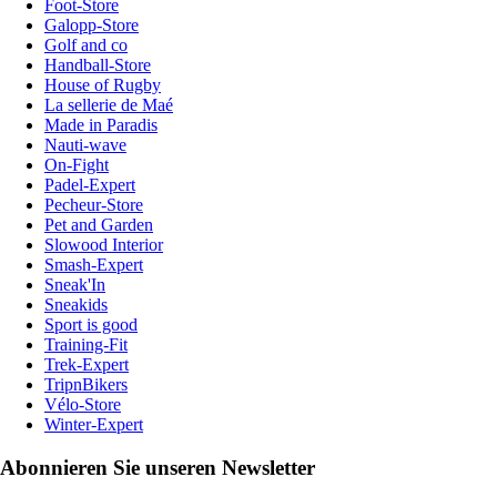
Foot-Store
Galopp-Store
Golf and co
Handball-Store
House of Rugby
La sellerie de Maé
Made in Paradis
Nauti-wave
On-Fight
Padel-Expert
Pecheur-Store
Pet and Garden
Slowood Interior
Smash-Expert
Sneak'In
Sneakids
Sport is good
Training-Fit
Trek-Expert
TripnBikers
Vélo-Store
Winter-Expert
Abonnieren Sie unseren Newsletter