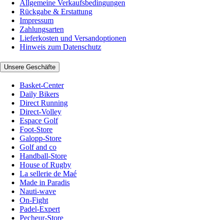
Allgemeine Verkaufsbedingungen
Rückgabe & Erstattung
Impressum
Zahlungsarten
Lieferkosten und Versandoptionen
Hinweis zum Datenschutz
Unsere Geschäfte
Basket-Center
Daily Bikers
Direct Running
Direct-Volley
Espace Golf
Foot-Store
Galopp-Store
Golf and co
Handball-Store
House of Rugby
La sellerie de Maé
Made in Paradis
Nauti-wave
On-Fight
Padel-Expert
Pecheur-Store