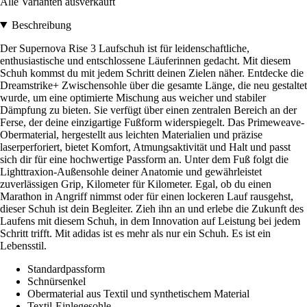
Alle Varianten ausverkauft
Beschreibung
Der Supernova Rise 3 Laufschuh ist für leidenschaftliche,
enthusiastische und entschlossene Läuferinnen gedacht. Mit diesem
Schuh kommst du mit jedem Schritt deinen Zielen näher. Entdecke die
Dreamstrike+ Zwischensohle über die gesamte Länge, die neu gestaltet
wurde, um eine optimierte Mischung aus weicher und stabiler
Dämpfung zu bieten. Sie verfügt über einen zentralen Bereich an der
Ferse, der deine einzigartige Fußform widerspiegelt. Das Primeweave-
Obermaterial, hergestellt aus leichten Materialien und präzise
laserperforiert, bietet Komfort, Atmungsaktivität und Halt und passt
sich dir für eine hochwertige Passform an. Unter dem Fuß folgt die
Lighttraxion-Außensohle deiner Anatomie und gewährleistet
zuverlässigen Grip, Kilometer für Kilometer. Egal, ob du einen
Marathon in Angriff nimmst oder für einen lockeren Lauf rausgehst,
dieser Schuh ist dein Begleiter. Zieh ihn an und erlebe die Zukunft des
Laufens mit diesem Schuh, in dem Innovation auf Leistung bei jedem
Schritt trifft. Mit adidas ist es mehr als nur ein Schuh. Es ist ein
Lebensstil.
Standardpassform
Schnürsenkel
Obermaterial aus Textil und synthetischem Material
Textil-Einlegesohle