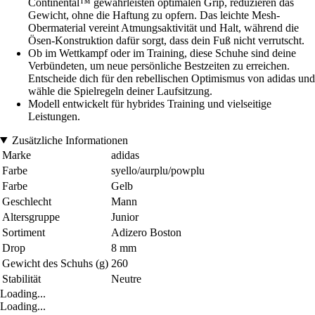
Continental™ gewährleisten optimalen Grip, reduzieren das
Gewicht, ohne die Haftung zu opfern. Das leichte Mesh-
Obermaterial vereint Atmungsaktivität und Halt, während die
Ösen-Konstruktion dafür sorgt, dass dein Fuß nicht verrutscht.
Ob im Wettkampf oder im Training, diese Schuhe sind deine
Verbündeten, um neue persönliche Bestzeiten zu erreichen.
Entscheide dich für den rebellischen Optimismus von adidas und
wähle die Spielregeln deiner Laufsitzung.
Modell entwickelt für hybrides Training und vielseitige
Leistungen.
Zusätzliche Informationen
Marke
adidas
Farbe
syello/aurplu/powplu
Farbe
Gelb
Geschlecht
Mann
Altersgruppe
Junior
Sortiment
Adizero Boston
Drop
8 mm
Gewicht des Schuhs (g)
260
Stabilität
Neutre
Loading...
Loading...