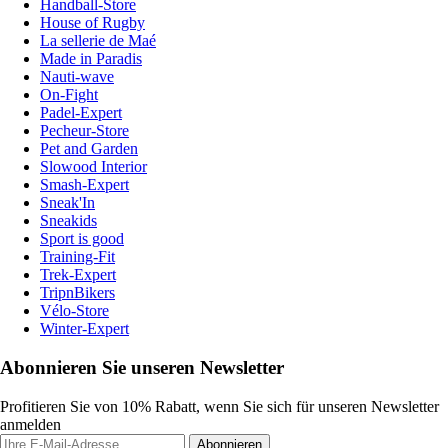
Handball-Store
House of Rugby
La sellerie de Maé
Made in Paradis
Nauti-wave
On-Fight
Padel-Expert
Pecheur-Store
Pet and Garden
Slowood Interior
Smash-Expert
Sneak'In
Sneakids
Sport is good
Training-Fit
Trek-Expert
TripnBikers
Vélo-Store
Winter-Expert
Abonnieren Sie unseren Newsletter
Profitieren Sie von 10% Rabatt, wenn Sie sich für unseren Newsletter
anmelden
Abonnieren