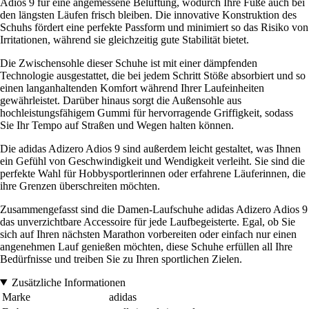
Adios 9 für eine angemessene Belüftung, wodurch Ihre Füße auch bei
den längsten Läufen frisch bleiben. Die innovative Konstruktion des
Schuhs fördert eine perfekte Passform und minimiert so das Risiko von
Irritationen, während sie gleichzeitig gute Stabilität bietet.
Die Zwischensohle dieser Schuhe ist mit einer dämpfenden
Technologie ausgestattet, die bei jedem Schritt Stöße absorbiert und so
einen langanhaltenden Komfort während Ihrer Laufeinheiten
gewährleistet. Darüber hinaus sorgt die Außensohle aus
hochleistungsfähigem Gummi für hervorragende Griffigkeit, sodass
Sie Ihr Tempo auf Straßen und Wegen halten können.
Die adidas Adizero Adios 9 sind außerdem leicht gestaltet, was Ihnen
ein Gefühl von Geschwindigkeit und Wendigkeit verleiht. Sie sind die
perfekte Wahl für Hobbysportlerinnen oder erfahrene Läuferinnen, die
ihre Grenzen überschreiten möchten.
Zusammengefasst sind die Damen-Laufschuhe adidas Adizero Adios 9
das unverzichtbare Accessoire für jede Laufbegeisterte. Egal, ob Sie
sich auf Ihren nächsten Marathon vorbereiten oder einfach nur einen
angenehmen Lauf genießen möchten, diese Schuhe erfüllen all Ihre
Bedürfnisse und treiben Sie zu Ihren sportlichen Zielen.
Zusätzliche Informationen
Marke
adidas