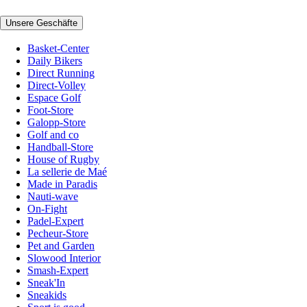
Unsere Geschäfte
Basket-Center
Daily Bikers
Direct Running
Direct-Volley
Espace Golf
Foot-Store
Galopp-Store
Golf and co
Handball-Store
House of Rugby
La sellerie de Maé
Made in Paradis
Nauti-wave
On-Fight
Padel-Expert
Pecheur-Store
Pet and Garden
Slowood Interior
Smash-Expert
Sneak'In
Sneakids