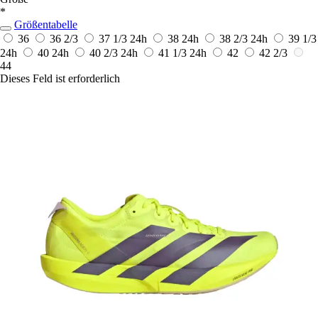
*
Größentabelle
36
36 2/3
37 1/3
24h
38
24h
38 2/3
24h
39 1/3
24h
40
24h
40 2/3
24h
41 1/3
24h
42
42 2/3
44
Dieses Feld ist erforderlich