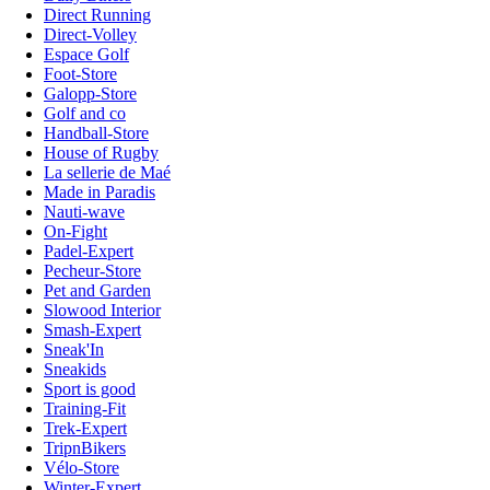
Direct Running
Direct-Volley
Espace Golf
Foot-Store
Galopp-Store
Golf and co
Handball-Store
House of Rugby
La sellerie de Maé
Made in Paradis
Nauti-wave
On-Fight
Padel-Expert
Pecheur-Store
Pet and Garden
Slowood Interior
Smash-Expert
Sneak'In
Sneakids
Sport is good
Training-Fit
Trek-Expert
TripnBikers
Vélo-Store
Winter-Expert