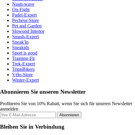
Nauti-wave
On-Fight
Padel-Expert
Pecheur-Store
Pet and Garden
Slowood Interior
Smash-Expert
Sneak'In
Sneakids
Sport is good
Training-Fit
Trek-Expert
TripnBikers
Vélo-Store
Winter-Expert
Abonnieren Sie unseren Newsletter
Profitieren Sie von 10% Rabatt, wenn Sie sich für unseren Newsletter
anmelden
Abonnieren
Bleiben Sie in Verbindung