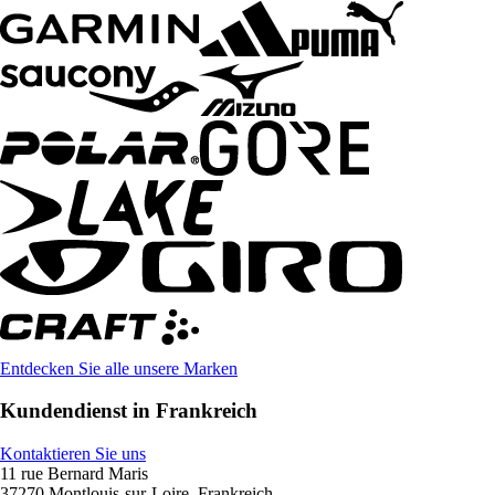
Entdecken Sie alle unsere Marken
Kundendienst in Frankreich
Kontaktieren Sie uns
11 rue Bernard Maris
37270 Montlouis-sur-Loire, Frankreich