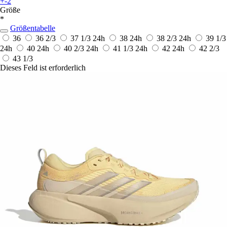
+-2
Größe
*
Größentabelle
36
36 2/3
37 1/3
24h
38
24h
38 2/3
24h
39 1/3
24h
40
24h
40 2/3
24h
41 1/3
24h
42
24h
42 2/3
43 1/3
Dieses Feld ist erforderlich