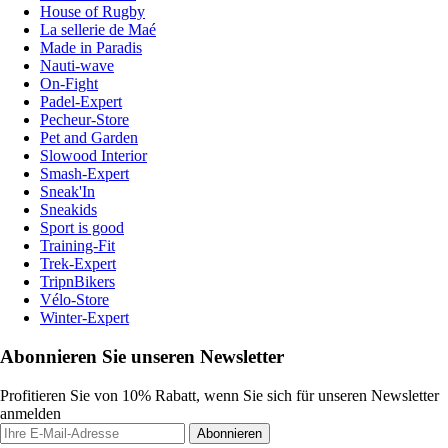
House of Rugby
La sellerie de Maé
Made in Paradis
Nauti-wave
On-Fight
Padel-Expert
Pecheur-Store
Pet and Garden
Slowood Interior
Smash-Expert
Sneak'In
Sneakids
Sport is good
Training-Fit
Trek-Expert
TripnBikers
Vélo-Store
Winter-Expert
Abonnieren Sie unseren Newsletter
Profitieren Sie von 10% Rabatt, wenn Sie sich für unseren Newsletter
anmelden
Abonnieren