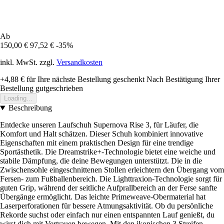
Ab
150,00 €
97,52 €
-35%
inkl. MwSt. zzgl.
Versandkosten
+4,88 €
für Ihre nächste Bestellung geschenkt
Nach Bestätigung Ihrer
Bestellung gutgeschrieben
Loading...
Beschreibung
Entdecke unseren Laufschuh Supernova Rise 3, für Läufer, die
Komfort und Halt schätzen. Dieser Schuh kombiniert innovative
Eigenschaften mit einem praktischen Design für eine trendige
Sportästhetik. Die Dreamstrike+-Technologie bietet eine weiche und
stabile Dämpfung, die deine Bewegungen unterstützt. Die in die
Zwischensohle eingeschnittenen Stollen erleichtern den Übergang vom
Fersen- zum Fußballenbereich. Die Lighttraxion-Technologie sorgt für
guten Grip, während der seitliche Aufprallbereich an der Ferse sanfte
Übergänge ermöglicht. Das leichte Primeweave-Obermaterial hat
Laserperforationen für bessere Atmungsaktivität. Ob du persönliche
Rekorde suchst oder einfach nur einen entspannten Lauf genießt, du
wirst dich mit Vertrauen bewegen. Mit den ikonischen 3 Streifen