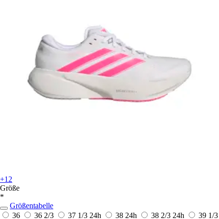
+12
Größe
*
Größentabelle
36
36 2/3
37 1/3
24h
38
24h
38 2/3
24h
39 1/3