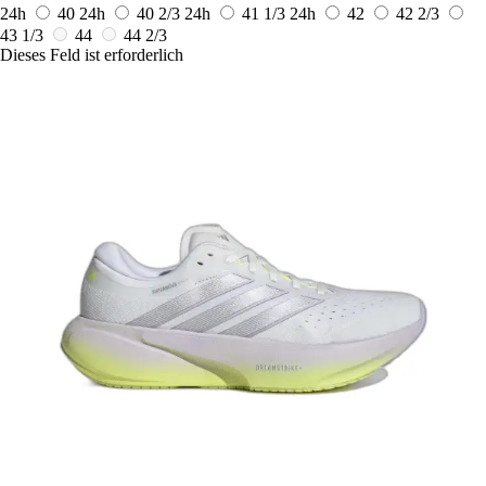
24h
40
24h
40 2/3
24h
41 1/3
24h
42
42 2/3
43 1/3
44
44 2/3
Dieses Feld ist erforderlich