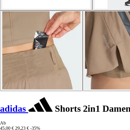
adidas
Shorts 2in1 Damen
Ab
45,00 €
29,23 €
-35%