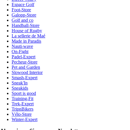
Espace Golf
Foot-Store
Galopp-Store
Golf and co
Handball-Store
House of Rugby
La sellerie de Maé
Made in Paradis
Nauti-wave
On-Fight
Padel-Expert
Pecheur-Store
Pet and Garden
Slowood Interior
Smash-Expert
Sneak'In
Sneakids
Sport is good
Training-Fit
Trek-Expert
TripnBikers
Vélo-Store
Winter-Expert