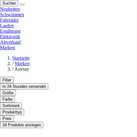
Suchen
Neuheiten
Schwimmen
Fahrräder
Laufen
Ernährung
Elektronik
Abverkauf
Marken
Startseite
/
Marken
/
Auvray
Filter
In 24 Stunden versendet
Größe
Farbe
Sortiment
Produkttyp
Preis
24 Produkte anzeigen