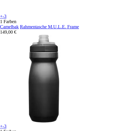
+-3
1 Farben
Camelbak
Rahmentasche M.U.L.E. Frame
149,00 €
+-3