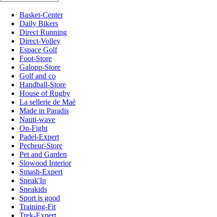
Basket-Center
Daily Bikers
Direct Running
Direct-Volley
Espace Golf
Foot-Store
Galopp-Store
Golf and co
Handball-Store
House of Rugby
La sellerie de Maé
Made in Paradis
Nauti-wave
On-Fight
Padel-Expert
Pecheur-Store
Pet and Garden
Slowood Interior
Smash-Expert
Sneak'In
Sneakids
Sport is good
Training-Fit
Trek-Expert