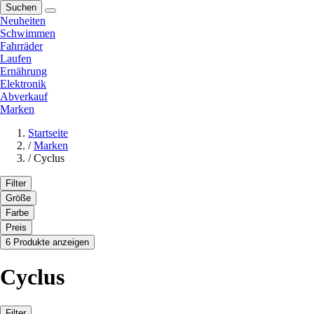
Suchen
Neuheiten
Schwimmen
Fahrräder
Laufen
Ernährung
Elektronik
Abverkauf
Marken
Startseite
/
Marken
/
Cyclus
Filter
Größe
Farbe
Preis
6 Produkte anzeigen
Cyclus
Filter