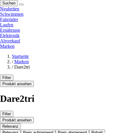
Suchen
Neuheiten
Schwimmen
Fahrräder
Laufen
Ernährung
Elektronik
Abverkauf
Marken
Startseite
/
Marken
/
Dare2tri
Filter
Produkt ansehen
Dare2tri
Filter
Produkt ansehen
Relevanz
Relevanz
Preis aufsteigend
Preis absteigend
Rabatt