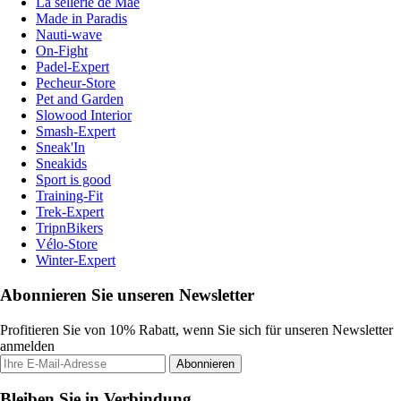
La sellerie de Maé
Made in Paradis
Nauti-wave
On-Fight
Padel-Expert
Pecheur-Store
Pet and Garden
Slowood Interior
Smash-Expert
Sneak'In
Sneakids
Sport is good
Training-Fit
Trek-Expert
TripnBikers
Vélo-Store
Winter-Expert
Abonnieren Sie unseren Newsletter
Profitieren Sie von 10% Rabatt, wenn Sie sich für unseren Newsletter
anmelden
Abonnieren
Bleiben Sie in Verbindung