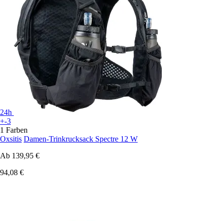
24h
+-3
1 Farben
Oxsitis
Damen-Trinkrucksack Spectre 12 W
Ab
139,95 €
94,08 €