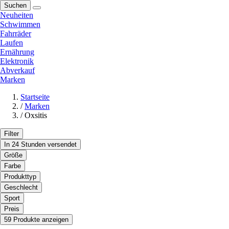
Suchen
Neuheiten
Schwimmen
Fahrräder
Laufen
Ernährung
Elektronik
Abverkauf
Marken
Startseite
/
Marken
/
Oxsitis
Filter
In 24 Stunden versendet
Größe
Farbe
Produkttyp
Geschlecht
Sport
Preis
59 Produkte anzeigen