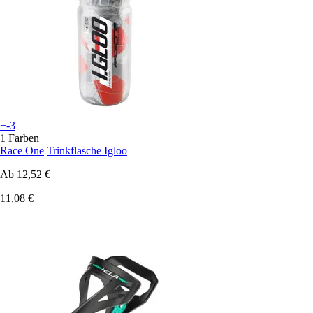
+-3
1 Farben
Race One
Trinkflasche Igloo
Ab
12,52 €
11,08 €