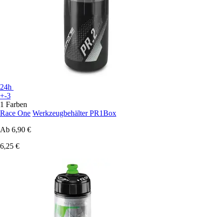
24h
+-3
1 Farben
Race One
Werkzeugbehälter PR1Box
Ab
6,90 €
6,25 €