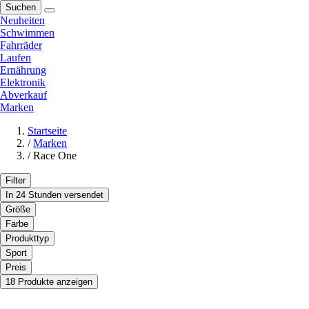
Suchen
Neuheiten
Schwimmen
Fahrräder
Laufen
Ernährung
Elektronik
Abverkauf
Marken
Startseite
/
Marken
/
Race One
Filter
In 24 Stunden versendet
Größe
Farbe
Produkttyp
Sport
Preis
18 Produkte anzeigen