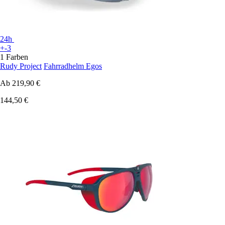
24h
+-3
1 Farben
Rudy Project
Fahrradhelm Egos
Ab
219,90 €
144,50 €