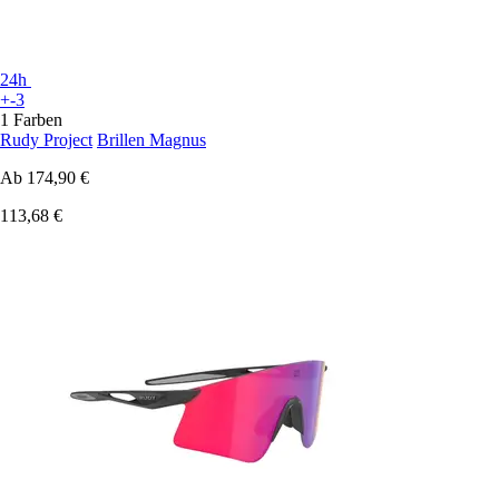
24h
+-3
1 Farben
Rudy Project
Brillen Magnus
Ab
174,90 €
113,68 €