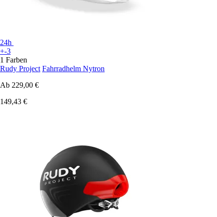
24h
+-3
1 Farben
Rudy Project
Fahrradhelm Nytron
Ab
229,00 €
149,43 €