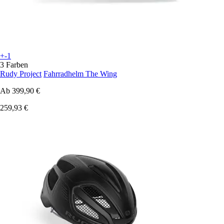
+-1
3 Farben
Rudy Project
Fahrradhelm The Wing
Ab
399,90 €
259,93 €