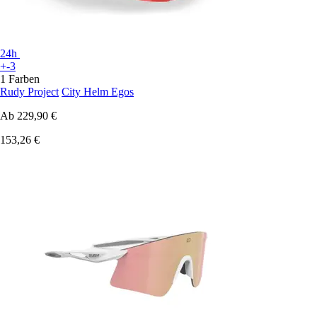
24h
+-3
1 Farben
Rudy Project
City Helm Egos
Ab
229,90 €
153,26 €