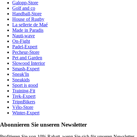
Galopp-Store
Golf and co
Handball-Store
House of Rugby
La sellerie de Maé
Made in Paradis
Nauti-wave
On-Fight
Padel-Expert
Pecheur-Store
Pet and Garden
Slowood Interior
Smash-Expert
Sneak'In
Sneakids
Sport is good
Training-Fit
Trek-Expert
TripnBikers
Vélo-Store
Winter-Expert
Abonnieren Sie unseren Newsletter
Profitieren Sie von 10% Rabatt, wenn Sie sich für unseren Newsletter