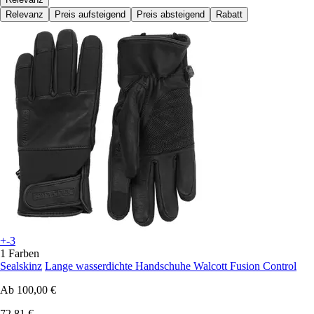
Relevanz
Preis aufsteigend
Preis absteigend
Rabatt
+-3
1 Farben
Sealskinz
Lange wasserdichte Handschuhe Walcott Fusion Control
Ab
100,00 €
72,81 €