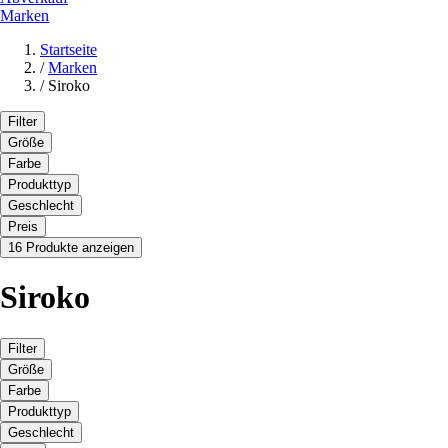
Marken
Startseite
/
Marken
/
Siroko
Filter
Größe
Farbe
Produkttyp
Geschlecht
Preis
16 Produkte anzeigen
Siroko
Filter
Größe
Farbe
Produkttyp
Geschlecht