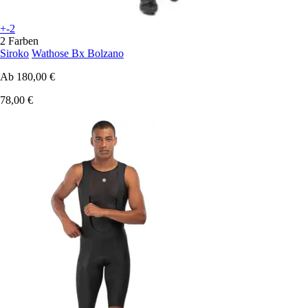
+-2
2 Farben
Siroko
Wathose Bx Bolzano
Ab
180,00 €
78,00 €