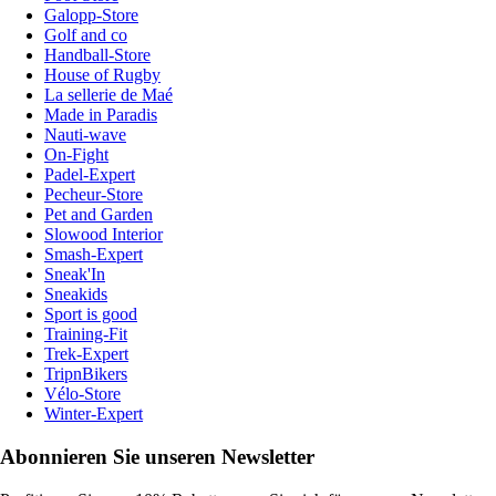
Galopp-Store
Golf and co
Handball-Store
House of Rugby
La sellerie de Maé
Made in Paradis
Nauti-wave
On-Fight
Padel-Expert
Pecheur-Store
Pet and Garden
Slowood Interior
Smash-Expert
Sneak'In
Sneakids
Sport is good
Training-Fit
Trek-Expert
TripnBikers
Vélo-Store
Winter-Expert
Abonnieren Sie unseren Newsletter