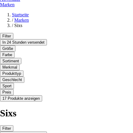
Marken
Startseite
/
Marken
/
Sixs
Filter
In 24 Stunden versendet
Größe
Farbe
Sortiment
Merkmal
Produkttyp
Geschlecht
Sport
Preis
17 Produkte anzeigen
Sixs
Filter