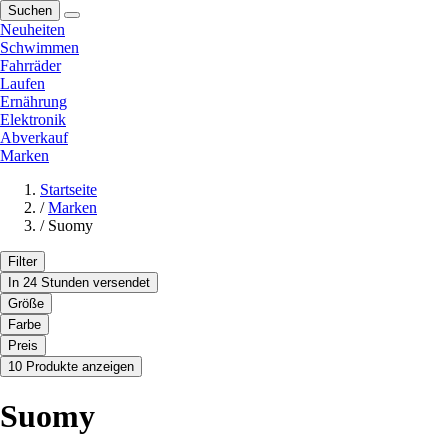
Suchen
Neuheiten
Schwimmen
Fahrräder
Laufen
Ernährung
Elektronik
Abverkauf
Marken
Startseite
/
Marken
/
Suomy
Filter
In 24 Stunden versendet
Größe
Farbe
Preis
10 Produkte anzeigen
Suomy