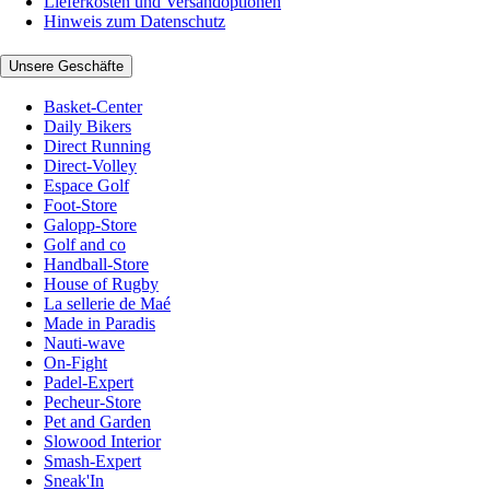
Lieferkosten und Versandoptionen
Hinweis zum Datenschutz
Unsere Geschäfte
Basket-Center
Daily Bikers
Direct Running
Direct-Volley
Espace Golf
Foot-Store
Galopp-Store
Golf and co
Handball-Store
House of Rugby
La sellerie de Maé
Made in Paradis
Nauti-wave
On-Fight
Padel-Expert
Pecheur-Store
Pet and Garden
Slowood Interior
Smash-Expert
Sneak'In