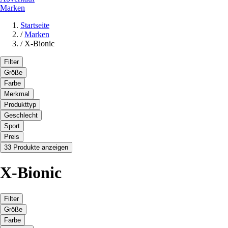
Marken
Startseite
/
Marken
/
X-Bionic
Filter
Größe
Farbe
Merkmal
Produkttyp
Geschlecht
Sport
Preis
33 Produkte anzeigen
X-Bionic
Filter
Größe
Farbe