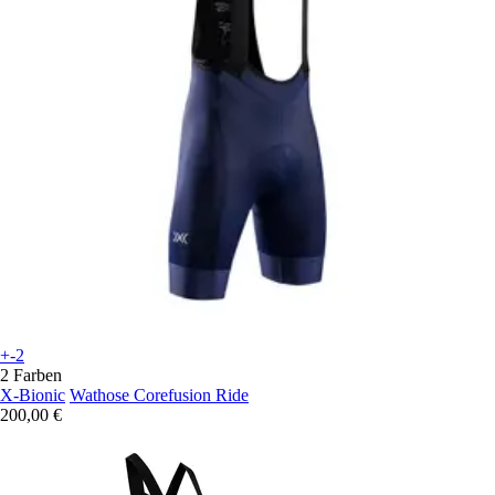
+-2
2 Farben
X-Bionic
Wathose Corefusion Ride
200,00 €